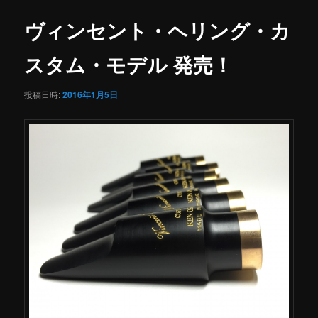
ナ
ビ
ヴィンセント・ヘリング・カ
ゲ
ー
スタム・モデル 発売！
シ
ョ
投稿日時:
2016年1月5日
ン