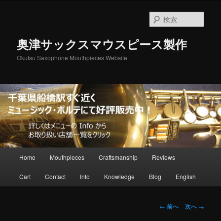
メ
イ
検
ン
索
コ
奥津サックスマウスピース製作
ン
テ
Okutsu Saxophone Mouthpieces Website
ン
ツ
へ
移
動
メ
Home
Mouthpieces
Craftsmanship
Reviews
イ
ン
Cart
Contact
Info
Knowledge
Blog
English
メ
ニ
ュ
投
←
前へ
次へ
→
ー
稿