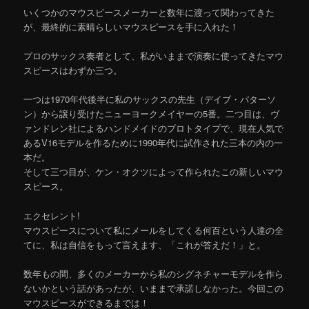
いくつかのマウスピースメーカーと数年に渡って関わってきた
が、最終的に素晴らしいマウスピースを手に入れた！
プロのサックス奏者として、私がいままで演奏に使ってきたマウ
スピースはわずか三つ。
一つは1970年代後半に私のサックスの先生（デイブ・パターソ
ン）から譲り受けたニューヨークメイヤーの5番。二つ目は、ヴ
ァンドレン社によるハンドメイドのプロトタイプで、現在人気で
あるV16モデルを作るために1990年代に試作された三本の内の一
本だ。
そして三つ目が、ケン・オクツによって作られたこの新しいマウ
スピース。
エクセレント!
マウスピースについて私にメールをしてくる何百という人達の全
てに、私は自信をもって言えます、「これが答えだ！」と。
数年もの間、多くのメーカーから私のシグネチャーモデルを作ら
ないかという話があったが、いままで承諾しなかった。今回この
マウスピースができるまでは！