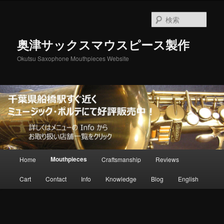
メ
イ
検
ン
索
コ
奥津サックスマウスピース製作
ン
テ
Okutsu Saxophone Mouthpieces Website
ン
ツ
へ
移
動
メ
Mouthpieces
Home
Craftsmanship
Reviews
イ
ン
Cart
Contact
Info
Knowledge
Blog
English
メ
ニ
ュ
ー