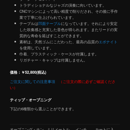
トラディショナルなジャズの演奏に向いています。
CNCマシンによって高い精度で削りだされ、その後に手作
業で丁寧に仕上げられています。
テーブルは
凹面テーブル
になっています。それにより安定
した吹奏感と充実した音色が得られます。またリードの実
質的な寿命を延ばすことができます。
素材は、天然ゴムにこだわった、最高の品質の
エボナイト
を使用しています。
巾着、プラスティック・ケースが付属します。
リガチャー・キャップは付属しません。
価格：￥52,800(税込)
ご注文に関しての注意事項
（ご注文の際に必ずご確認くださ
い）
ティップ・オープニング
下記の6種類から選ぶことができます。
オープニング・ナン
ミリメートル
インチ
カートに入