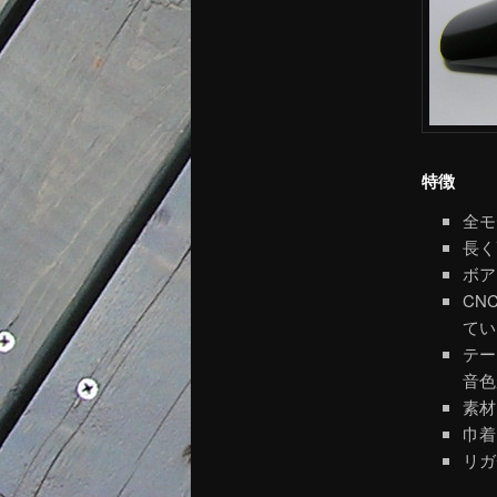
特徴
全モ
長く
ボア
CN
てい
テー
音色
素材
巾着
リガ