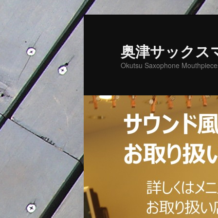
メ
イ
ン
奥津サックス
コ
Okutsu Saxophone Mouthpiece
ン
テ
ン
ツ
へ
移
動