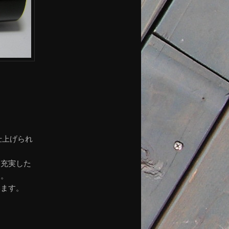
。
仕上げられ
と充実した
す。
います。