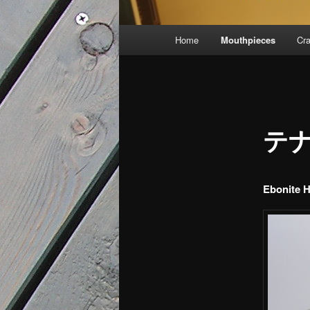
メ
Home
Mouthpieces
Cr
イ
ン
メ
ニ
ュ
テ
ー
Ebonite H