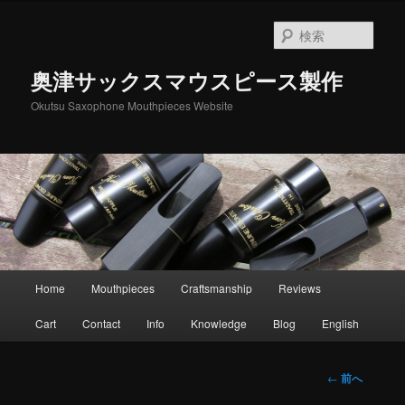
メ
イ
検
ン
索
コ
奥津サックスマウスピース製作
ン
テ
Okutsu Saxophone Mouthpieces Website
ン
ツ
へ
移
動
メ
Home
Mouthpieces
Craftsmanship
Reviews
イ
ン
Cart
Contact
Info
Knowledge
Blog
English
メ
ニ
ュ
投
←
前へ
ー
稿