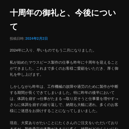
ナ
ビ
十周年の御礼と、今後につい
ゲ
ー
て
シ
ョ
投稿日時:
2024年2月2日
ン
2024年に入り、早いものでもう二月になりました。
私が始めたマウスピース製作の仕事も昨年に十周年を迎えること
ができました。これまで多くのお客様ご愛顧をいただき、厚く御
礼を申し上げます。
しかしながら昨年は、工作機械の故障や過労のために製作が中断
する期間が長くできてしまいました。特に昨年の後半において
は、体調を崩す→仕事がたまる→取り戻そうと仕事量を増やす→
さらに体調を崩すの繰り返しで、納期も大幅に遅れ、多くのお客
様にご迷惑をお掛けすることになってしまいました。
現在、大変ありがたいことにたくさんのご注文をいただいており
ますが、製作予定の本数があまりに多く、納期がどのくらいにな